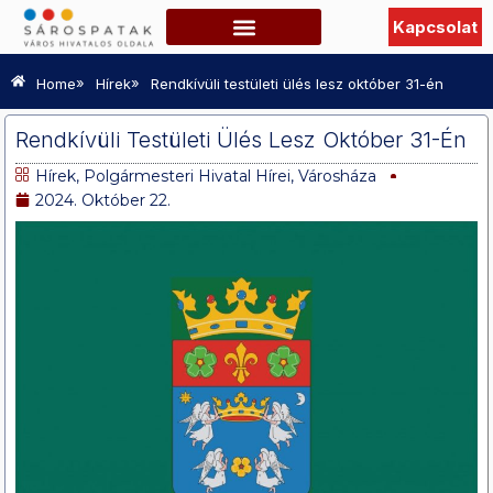
Kapcsolat
Szabadidő, Programok
Hasznos információk
TURISZTIKAI OLDAL
»
»
Home
Hírek
Rendkívüli testületi ülés lesz október 31-én
Rendkívüli Testületi Ülés Lesz Október 31-Én
Hírek
,
Polgármesteri Hivatal Hírei
,
Városháza
2024. Október 22.