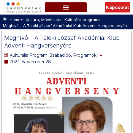
Kapcsolat
Szabadidő, Programok
Hasznos információk
TURISZTIKAI OLDAL
»
»
»
Home
Kultúra, Művészet
Kulturális program
Meghívó – A Teleki József Akadémiai Klub Adventi Hangversenyére
Meghívó – A Teleki József Akadémiai Klub
Adventi Hangversenyére
Kulturális Program
,
Szabadidő, Programok
2024. November 28.