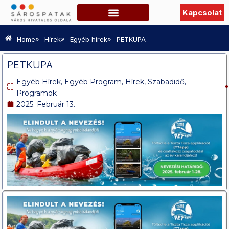
Kapcsolat
Szabadidő, Programok
Hasznos információk
TURISZTIKAI OLDAL
»
»
»
Home
Hírek
Egyéb hírek
PETKUPA
PETKUPA
Egyéb Hírek
,
Egyéb Program
,
Hírek
,
Szabadidő,
Programok
2025. Február 13.