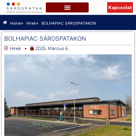
Kapcsolat
Szabadidő, Programok
Hasznos információk
TURISZTIKAI OLDAL
»
»
Home
Hírek
BOLHAPIAC SÁROSPATAKON
BOLHAPIAC SÁROSPATAKON
Hírek
2025. Március 6.