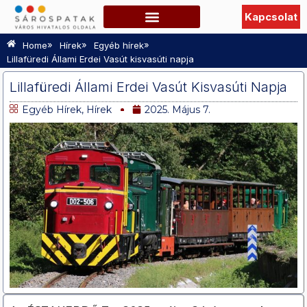
Kapcsolat
Szabadidő, Programok
Hasznos információk
TURISZTIKAI OLDAL
»
»
»
Home
Hírek
Egyéb hírek
Lillafüredi Állami Erdei Vasút kisvasúti napja
Lillafüredi Állami Erdei Vasút Kisvasúti Napja
Egyéb Hírek
,
Hírek
2025. Május 7.