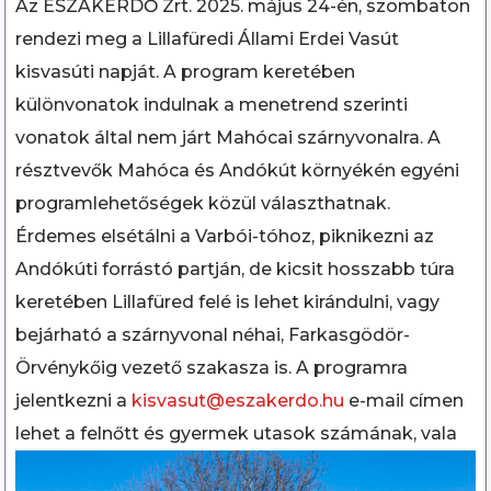
Az ÉSZAKERDŐ Zrt. 2025. május 24-én, szombaton
rendezi meg a Lillafüredi Állami Erdei Vasút
kisvasúti napját. A program keretében
különvonatok indulnak a menetrend szerinti
vonatok által nem járt Mahócai szárnyvonalra. A
résztvevők Mahóca és Andókút környékén egyéni
programlehetőségek közül választhatnak.
Érdemes elsétálni a Varbói-tóhoz, piknikezni az
Andókúti forrástó partján, de kicsit hosszabb túra
keretében Lillafüred felé is lehet kirándulni, vagy
bejárható a szárnyvonal néhai, Farkasgödör-
Örvénykőig vezető szakasza is. A programra
jelentkezni a
kisvasut@eszakerdo.hu
e-mail címen
lehet a felnőtt és gyermek utasok számának, vala