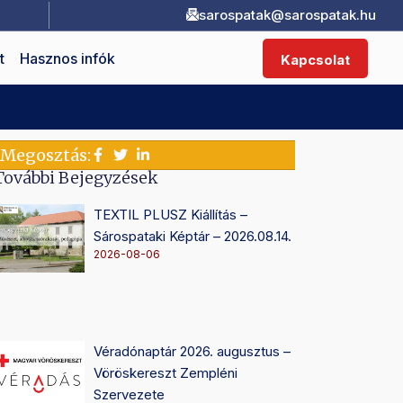
sarospatak@sarospatak.hu
t
Hasznos infók
Kapcsolat
Megosztás:
További Bejegyzések
TEXTIL PLUSZ Kiállítás –
Sárospataki Képtár – 2026.08.14.
2026-08-06
Véradónaptár 2026. augusztus –
Vöröskereszt Zempléni
Szervezete