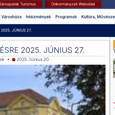
Sárospatak Turizmus
Önkormányzati Weboldal
Városháza
Intézmények
Programok
Kultúra, Művésze
025. JÚNIUS 27.
SRE 2025. JÚNIUS 27.
ek
2025. Június 20.