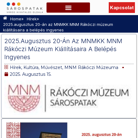
Kapcsolat
Szabadidő, Programok
Hasznos információk
TURISZTIKAI OLDAL
»
»
Home
Hírek
2025.augusztus 20-án az MNMKK MNM Rákóczi múzeum
kiállításaira a belépés ingyenes
2025.augusztus 20-Án Az MNMKK MNM
Rákóczi Múzeum Kiállításaira A Belépés
Ingyenes
Hírek
,
Kultúra, Művészet
,
MNM Rákóczi Múzeuma
2025. Augusztus 15.