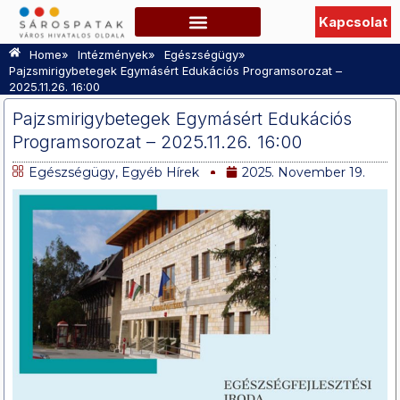
Kapcsolat
Szabadidő, Programok
Hasznos információk
TURISZTIKAI OLDAL
»
»
»
Home
Intézmények
Egészségügy
Pajzsmirigybetegek Egymásért Edukációs Programsorozat –
2025.11.26. 16:00
Pajzsmirigybetegek Egymásért Edukációs
Programsorozat – 2025.11.26. 16:00
Egészségügy
,
Egyéb Hírek
2025. November 19.