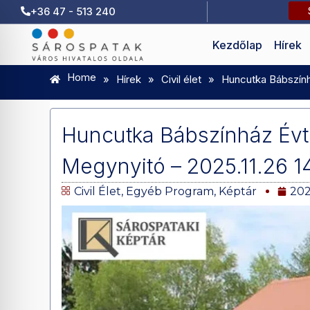
+36 47 - 513 240
Kezdőlap
Hírek
Home
»
Hírek
»
Civil élet
»
Huncutka Bábszínhá
Huncutka Bábszínház Évtiz
Megynyitó – 2025.11.26 1
Civil Élet
,
Egyéb Program
,
Képtár
202