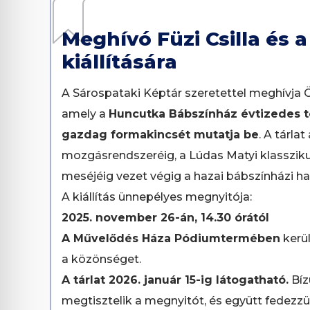
Meghívó Füzi Csilla és
kiállítására
A Sárospataki Képtár szeretettel meghívja Ö
amely a
Huncutka Bábszínház évtizedes t
gazdag formakincsét mutatja be
. A tárla
mozgásrendszeréig, a Lúdas Matyi klassziku
meséjéig vezet végig a hazai bábszínházi 
A kiállítás ünnepélyes megnyitója:
2025. november 26-án, 14.30 órától
A Művelődés Háza Pódiumtermében
kerül
a közönséget.
A tárlat 2026. január 15-ig látogatható.
Bíz
megtisztelik a megnyitót, és együtt fedezzü