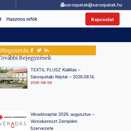
sarospatak@sarospatak.hu
t
Hasznos infók
Kapcsolat
Megosztás:
További Bejegyzések
TEXTIL PLUSZ Kiállítás –
Sárospataki Képtár – 2026.08.14.
2026-08-06
Véradónaptár 2026. augusztus –
Vöröskereszt Zempléni
Szervezete