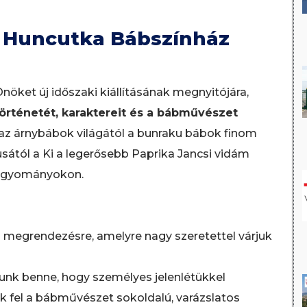
 a Huncutka Bábszínház
nöket új időszaki kiállításának megnyitójára,
örténetét, karaktereit és a bábművészet
t az árnybábok világától a bunraku bábok finom
sától a Ki a legerősebb Paprika Jancsi vidám
hagyományokon.
 megrendezésre, amelyre nagy szeretettel várjuk
unk benne, hogy személyes jelenlétükkel
k fel a bábművészet sokoldalú, varázslatos