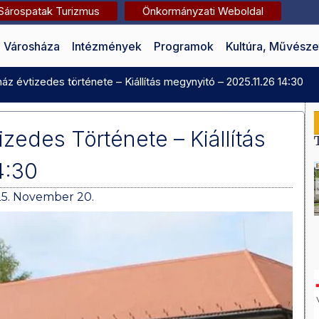
Sárospatak Turizmus
Önkormányzati Weboldal
Városháza
Intézmények
Programok
Kultúra, Művésze
z évtizedes története – Kiállítás megynyitó – 2025.11.26 14:30
edes Története – Kiállítás
4:30
5. November 20.