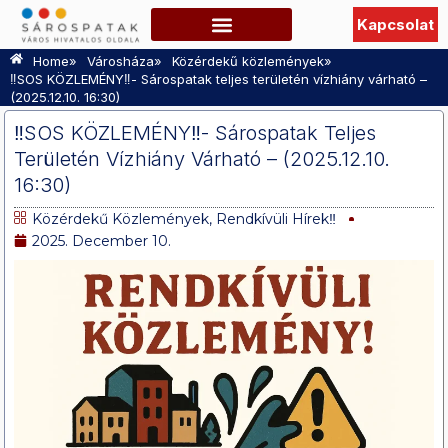
Kapcsolat
Szabadidő, Programok
Hasznos információk
TURISZTIKAI OLDAL
»
»
»
Home
Városháza
Közérdekű közlemények
‼️SOS KÖZLEMÉNY‼️- Sárospatak teljes területén vízhiány várható –
(2025.12.10. 16:30)
‼️SOS KÖZLEMÉNY‼️- Sárospatak Teljes
Területén Vízhiány Várható – (2025.12.10.
16:30)
Közérdekű Közlemények
,
Rendkívüli Hírek‼️
2025. December 10.