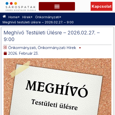
Kapcsolat
Szabadidő, Programok
Hasznos információk
TURISZTIKAI OLDAL
»
»
»
Home
Hírek
Önkormányzati
Meghívó testületi ülésre – 2026.02.27. – 9:00
Meghívó Testületi Ülésre – 2026.02.27. –
9:00
Önkormányzati
,
Önkormányzati Hírek
2026. Február 23.