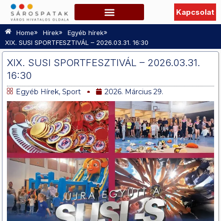
Kapcsolat
Szabadidő, Programok
Hasznos információk
TURISZTIKAI OLDAL
»
»
»
Home
Hírek
Egyéb hírek
XIX. SUSI SPORTFESZTIVÁL – 2026.03.31. 16:30
XIX. SUSI SPORTFESZTIVÁL – 2026.03.31.
16:30
Egyéb Hírek
,
Sport
2026. Március 29.