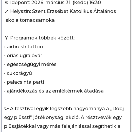
📅 Időpont: 2026. március 31. (kedd) 16:30
📍 Helyszín: Szent Erzsébet Katolikus Általános
Iskola tornacsarnoka
🎯 Programok többek között:
• airbrush tattoo
• óriás ugrálóvár
• egészségügyi mérés
• cukorágyú
• palacsinta parti
• ajándékozás és az emlékérmek átadása
🐶 A fesztivál egyik legszebb hagyománya a „Dobj
egy plüsst!” jótékonysági akció. A résztvevők egy
plüssjátékkal vagy más felajánlással segíthetik a