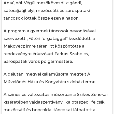
Abaújból. Végül mezőkövesdi, cigándi,
sátoraljaújhelyi, mezőcsáti, és sárospataki
táncosok jöttek össze ezen a napon.
A program a gyermektáncosok bevonásával
szervezett „Főtéri forgataggal” kezdődött, a
Makovecz Imre téren, itt köszöntötte a
rendezvényre érkezőket Farkas Szabolcs,
Sárospatak város polgármestere.
A délutáni megyei gálaműsorra megtelt A
Művelődés Háza és Könyvtára színházterme.
A színes és változatos műsorban a Szikes Zenekar
kíséretében vajdaszentiványi, kalotaszegi, felcsíki,
mezőcsáti és bonchidai táncokat láthatott a