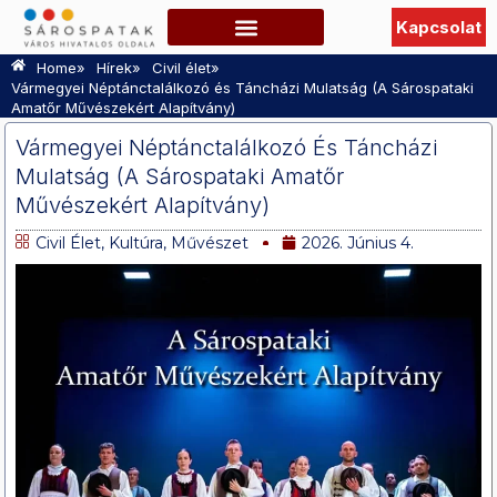
Kapcsolat
Szabadidő, Programok
Hasznos információk
TURISZTIKAI OLDAL
»
»
»
Home
Hírek
Civil élet
Vármegyei Néptánctalálkozó és Táncházi Mulatság (A Sárospataki
Amatőr Művészekért Alapítvány)
Vármegyei Néptánctalálkozó És Táncházi
Mulatság (A Sárospataki Amatőr
Művészekért Alapítvány)
Civil Élet
,
Kultúra, Művészet
2026. Június 4.