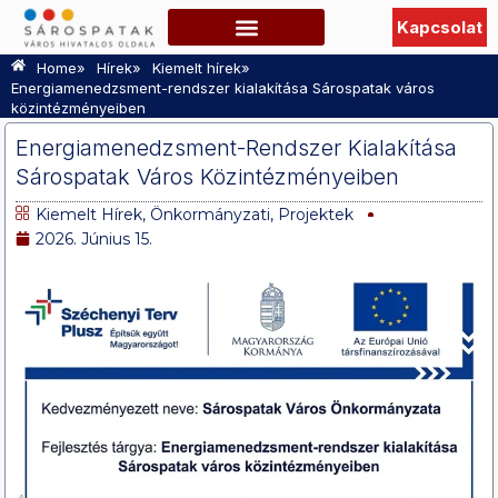
Kapcsolat
Szabadidő, Programok
Hasznos információk
TURISZTIKAI OLDAL
»
»
»
Home
Hírek
Kiemelt hírek
Energiamenedzsment-rendszer kialakítása Sárospatak város
közintézményeiben
Energiamenedzsment-Rendszer Kialakítása
Sárospatak Város Közintézményeiben
Kiemelt Hírek
,
Önkormányzati
,
Projektek
2026. Június 15.