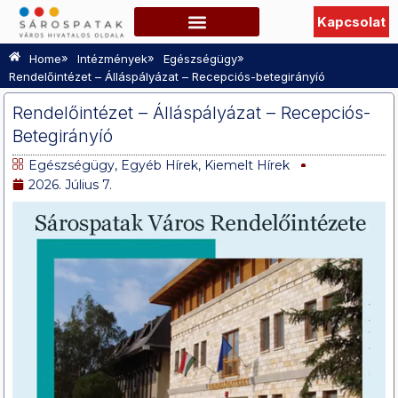
Kapcsolat
Szabadidő, Programok
Hasznos információk
TURISZTIKAI OLDAL
»
»
»
Home
Intézmények
Egészségügy
Rendelőintézet – Álláspályázat – Recepciós-betegirányíó
Rendelőintézet – Álláspályázat – Recepciós-
Betegirányíó
Egészségügy
,
Egyéb Hírek
,
Kiemelt Hírek
2026. Július 7.