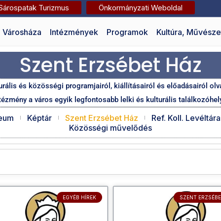
Sárospatak Turizmus
Önkormányzati Weboldal
Városháza
Intézmények
Programok
Kultúra, Művésze
Szent Erzsébet Ház
rális és közösségi programjairól, kiállításairól és előadásairól ol
tézmény a város egyik legfontosabb lelki és kulturális találkozóhel
zeum
Képtár
Szent Erzsébet Ház
Ref. Koll. Levéltá
Közösségi művelődés
EGYÉB HÍREK
SZENT ERZSÉBE