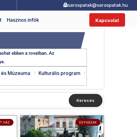
sarospatak@sarospatak.hu
t
Hasznos infók
Kapcsolat
vashat ebben a rovatban. Az
ye.
ra és Múzeuma
Kulturális program
Keresés
T HÁZ
EGYHÁZAK