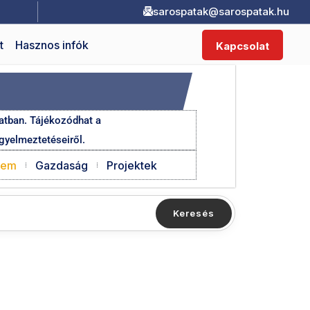
sarospatak@sarospatak.hu
t
Hasznos infók
Kapcsolat
atban. Tájékozódhat a
igyelmeztetéseiről.
lem
Gazdaság
Projektek
Keresés