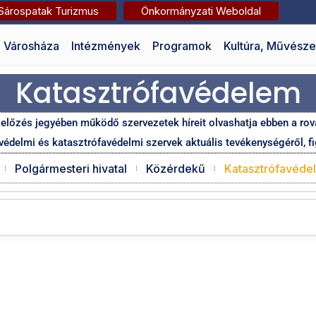
Sárospatak Turizmus
Önkormányzati Weboldal
Városháza
Intézmények
Programok
Kultúra, Művésze
Katasztrófavédelem
előzés jegyében működő szervezetek híreit olvashatja ebben a rov
védelmi és katasztrófavédelmi szervek aktuális tevékenységéről, f
Polgármesteri hivatal
Közérdekű
Katasztrófavéde