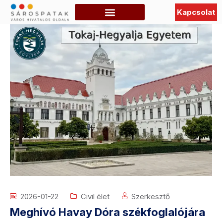
Kapcsolat
Szabadidő, Programok
Hasznos információk
TURISZTIKAI OLDAL
2026-01-22
Civil élet
Szerkesztő
Meghívó Havay Dóra székfoglalójára